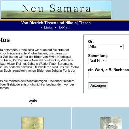
Von Dietrich Tissen und Nikolaj Tissen
•
Links
•
E-Mail
tos
Ort
 entstehen. Dabei sind wir auch auf die Hilfe der
e noch interessante Photos haben, uns diese zur
Sammlung
Zeit haben wir nur die Bilder von Elvira Nachtigall,
n Funk, Dr. Katharina Neufeld, Neil Nickel, Valentina
kau, Alexej Reimer, Johann Walde, Peter Bergmann,
wir uns bedanken wollen. Desweiteren sind uns die Photos
ein Wort, z.B. Nachna
das Buch reingekommenen Bilder von Johann Funk zur
ass die meisten deutschstämmigen Einwohner seitdem
 der Gebäude entspricht nicht unbedingt dem vor der
ommen.
Seite
1