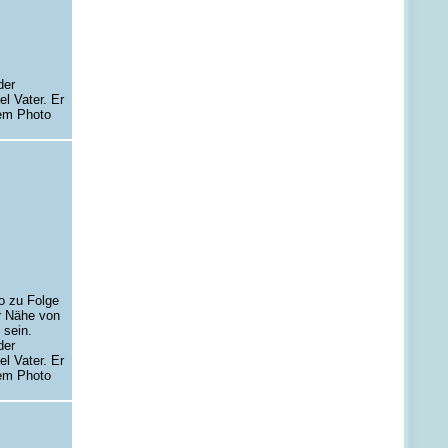
der
el Vater. Er
dem Photo
o zu Folge
r Nähe von
sein.
der
el Vater. Er
dem Photo