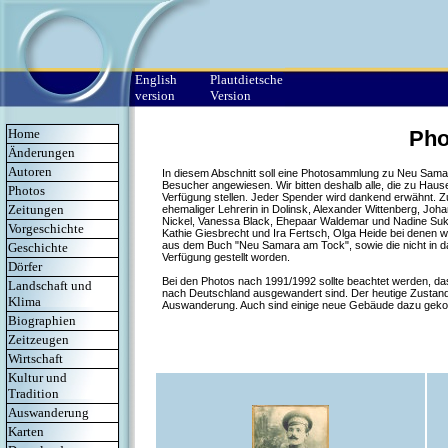
English
Plautdietsche
version
Version
Home
Pho
Änderungen
Autoren
In diesem Abschnitt soll eine Photosammlung zu Neu Samara
Besucher angewiesen. Wir bitten deshalb alle, die zu Haus
Photos
Verfügung stellen. Jeder Spender wird dankend erwähnt. Zur 
Zeitungen
ehemaliger Lehrerin in Dolinsk, Alexander Wittenberg, Johan
Nickel, Vanessa Black, Ehepaar Waldemar und Nadine Suk
Vorgeschichte
Kathie Giesbrecht und Ira Fertsch, Olga Heide bei denen 
aus dem Buch "Neu Samara am Tock", sowie die nicht in 
Geschichte
Verfügung gestellt worden.
Dörfer
Bei den Photos nach 1991/1992 sollte beachtet werden, d
Landschaft und
nach Deutschland ausgewandert sind. Der heutige Zustand
Klima
Auswanderung. Auch sind einige neue Gebäude dazu gek
Biographien
Zeitzeugen
Wirtschaft
Kultur und
Tradition
Auswanderung
Karten